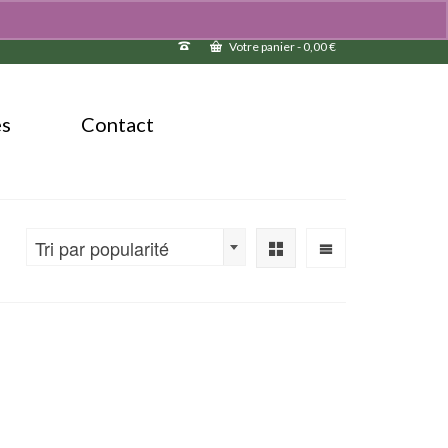
Votre panier
-
0,00
€
és
Contact
Tri par popularité