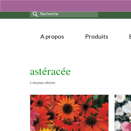
Rechercher :
A propos
Produits
astéracée
Trié
2 résultats affichés
par
popularité