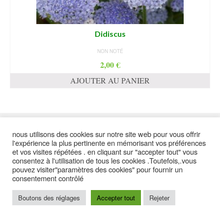
Didiscus
NON NOTÉ
2,00
€
AJOUTER AU PANIER
suivez moi
nous utilisons des cookies sur notre site web pour vous offrir
l'expérience la plus pertinente en mémorisant vos préférences
et vos visites répétées . en cliquant sur "accepter tout" vous
consentez à l'utilisation de tous les cookies .Toutefois,.vous
pouvez visiter"paramètres des cookies" pour fournir un
contact
plan du site
Politique de confidentialité
mentions légales
consentement contrôlé
Conditions générales de ventes
Boutons des réglages
Accepter tout
Rejeter
© 2026 DISKRAB - FLEURS - WordPress Theme by
Kadence WP