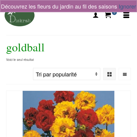
Découvrez les fleurs du jardin au fil des saisons
Ignorer
0
goldball
Voici le seul résultat