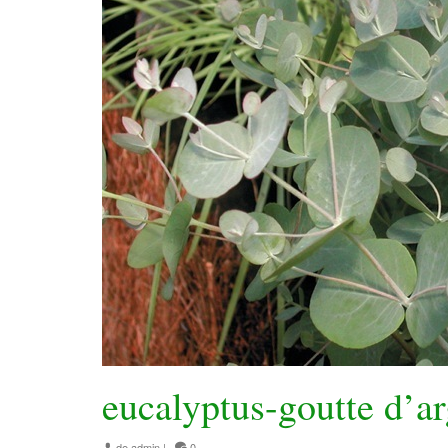
eucalyptus-goutte d’ar
de
admin
|
0