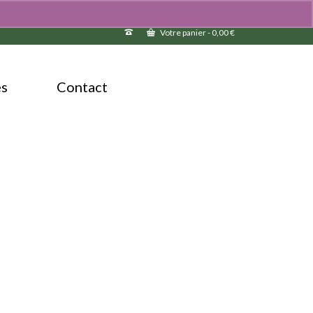
Votre panier
-
0,00
€
és
Contact