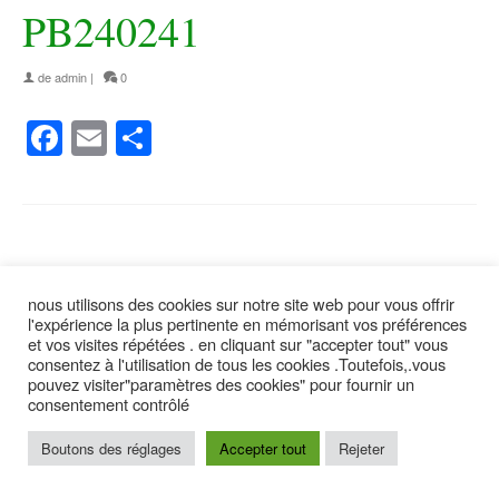
PB240241
de
admin
|
0
Facebook
Email
Partager
nous utilisons des cookies sur notre site web pour vous offrir
suivez moi
l'expérience la plus pertinente en mémorisant vos préférences
et vos visites répétées . en cliquant sur "accepter tout" vous
consentez à l'utilisation de tous les cookies .Toutefois,.vous
pouvez visiter"paramètres des cookies" pour fournir un
contact
plan du site
Politique de confidentialité
mentions légales
consentement contrôlé
Conditions générales de ventes
Boutons des réglages
Accepter tout
Rejeter
© 2026 DISKRAB - FLEURS - WordPress Theme by
Kadence WP