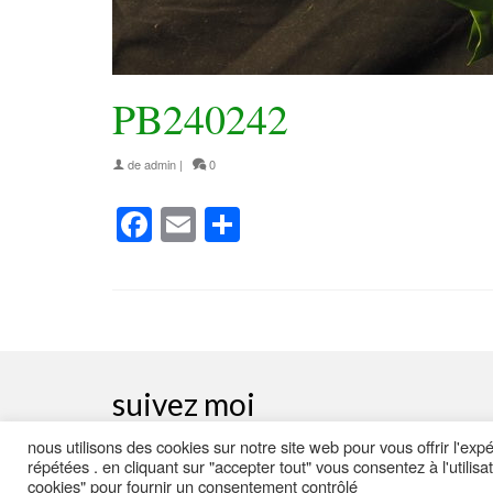
PB240242
de
admin
|
0
Facebook
Email
Partager
suivez moi
nous utilisons des cookies sur notre site web pour vous offrir l'ex
répétées . en cliquant sur "accepter tout" vous consentez à l'utilis
© 2026 DISKRAB - FLEURS - WordPress Theme by
Kadence WP
cookies" pour fournir un consentement contrôlé