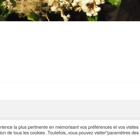
périence la plus pertinente en mémorisant vos préférences et vos visites
ation de tous les cookies .Toutefois,.vous pouvez visiter"paramètres des
contact
plan du site
Politiq