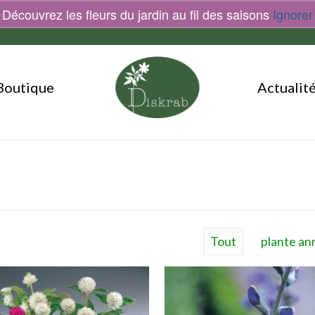
Découvrez les fleurs du jardin au fil des saisons
Ignorer
Boutique
Actualit
Tout
plante an