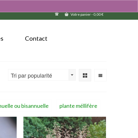
Votre panier
-
0,00
€
és
Contact
Tri par popularité
nuelle ou bisannuelle
plante méllifère