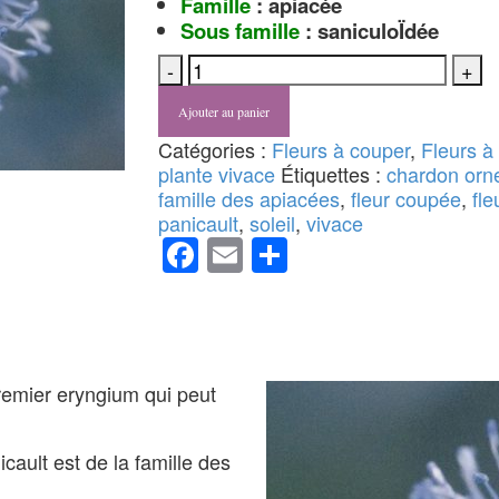
Famille
: apiacée
Sous famille
: saniculoÏdée
quantité
Ajouter au panier
de
Chardon
Catégories :
Fleurs à couper
,
Fleurs à
bleu
plante vivace
Étiquettes :
chardon orn
ou
famille des apiacées
,
fleur coupée
,
fle
Eryngium
panicault
,
soleil
,
vivace
Facebook
Email
Partager
 premier eryngium qui peut
icault est de la famille des