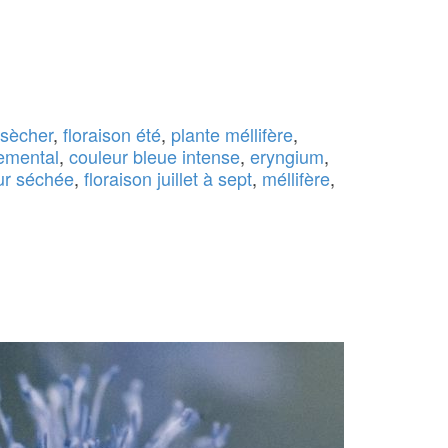
 sècher
,
floraison été
,
plante méllifère
,
emental
,
couleur bleue intense
,
eryngium
,
ur séchée
,
floraison juillet à sept
,
méllifère
,