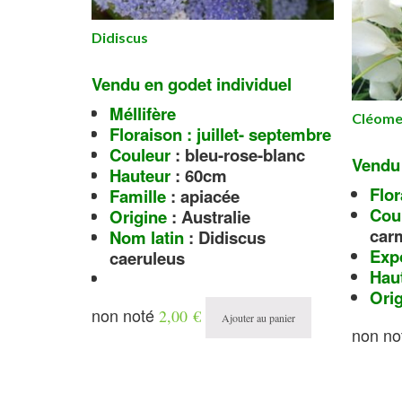
Didiscus
Ve
ndu en godet individuel
Méllifère
Cléom
Floraison : juillet- septembre
Couleur
: bleu-rose-blanc
duel
Vendu 
Hauteur
: 60cm
se
Flor
Famille
: apiacée
oût
Cou
Origine
: Australie
go
carm
Nom latin
: Didiscus
Exp
caeruleus
0 cm
Hau
Ori
non noté
2,00
€
Ajouter au panier
non no
au panier