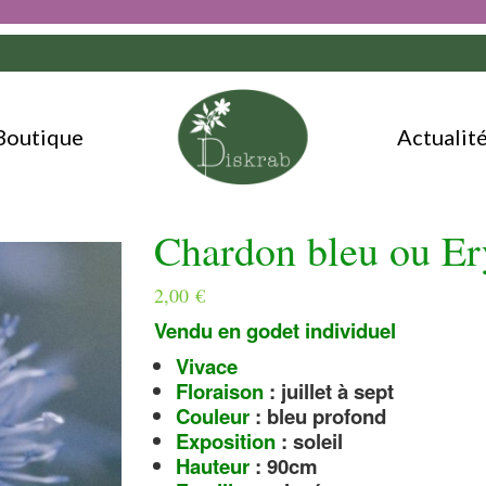
Boutique
Actualit
Chardon bleu ou E
2,00
€
Vendu en godet individuel
Vivace
Floraison
: juillet à sept
Couleur
: bleu profond
Exposition
: soleil
Hauteur
: 90cm