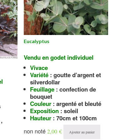
Eucalyptus
Echinacea
Vendu en godet individuel
Vendu en 
Vivace
Vivace
Variété
: goutte d’argent et
Florai
el
silverdollar
Couleu
Feuillage
: confection de
rouge, 
bouquet
Exposi
Couleur
: argenté et bleuté
Hauteu
s
Exposition
: soleil
Famill
Hauteur
: 70cm et 100cm
,
non noté
non noté
2,00
€
Ajouter au panier