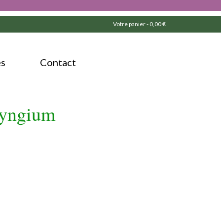
Votre panier
-
0,00
€
és
Contact
ryngium