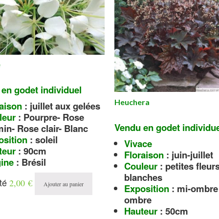
e
en godet individuel
Heuchera
aison
: juillet aux gelées
leur
: Pourpre- Rose
Vendu en godet individu
in- Rose clair- Blanc
osition
: soleil
Vivace
teur
: 90cm
Floraison
: juin-juillet
gine
: Brésil
Couleur
: petites fleur
blanches
té
2,00
€
Ajouter au panier
Exposition
: mi-ombre 
ombre
Hauteur
: 50cm