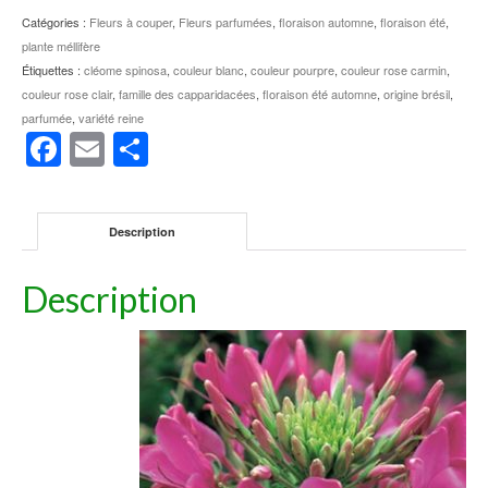
Catégories :
Fleurs à couper
,
Fleurs parfumées
,
floraison automne
,
floraison été
,
plante méllifère
Étiquettes :
cléome spinosa
,
couleur blanc
,
couleur pourpre
,
couleur rose carmin
,
couleur rose clair
,
famille des capparidacées
,
floraison été automne
,
origine brésil
,
parfumée
,
variété reine
Facebook
Email
Partager
Description
Description