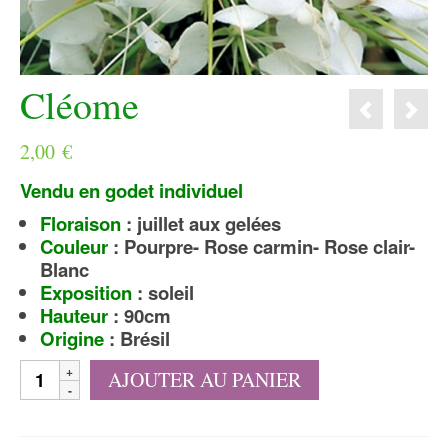
Cléome
2,00
€
Vendu en godet individuel
Floraison
: juillet aux gelées
Couleur
: Pourpre- Rose carmin- Rose clair-
Blanc
Exposition
: soleil
Hauteur
: 90cm
Origine
: Brésil
quantité
AJOUTER AU PANIER
de
Cléome