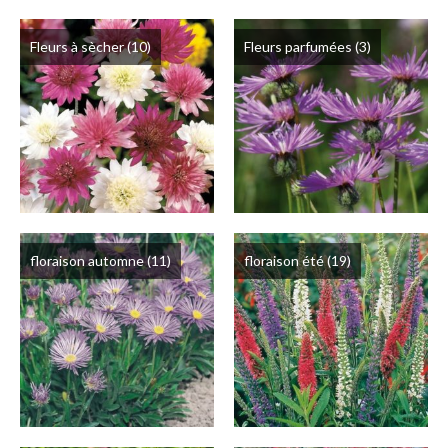
Fleurs à sècher
(10)
Fleurs parfumées
(3)
floraison automne
(11)
floraison été
(19)