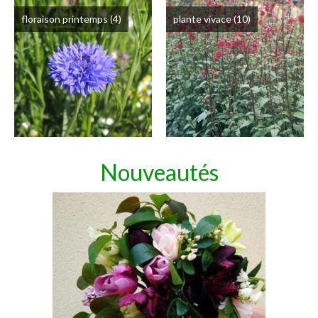
floraison printemps
(4)
plante vivace
(10)
Nouveautés